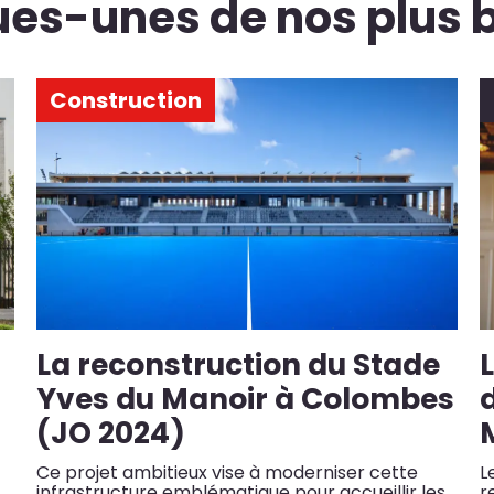
es-unes de nos plus b
Construction
La reconstruction du Stade
L
Yves du Manoir à Colombes
(JO 2024)
Ce projet ambitieux vise à moderniser cette
L
infrastructure emblématique pour accueillir les
r