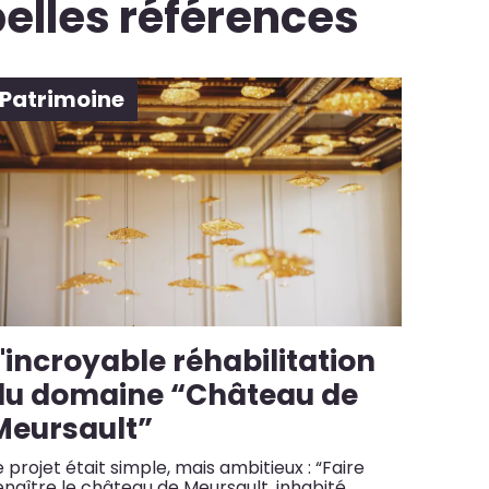
elles références
Patrimoine
'incroyable réhabilitation
du domaine “Château de
Meursault”
e projet était simple, mais ambitieux : “Faire
enaître le château de Meursault, inhabité