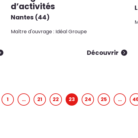
d’activités
L
Nantes (44)
M
Maître d'ouvrage : Idéal Groupe
Découvrir
1
…
21
22
23
24
25
…
4