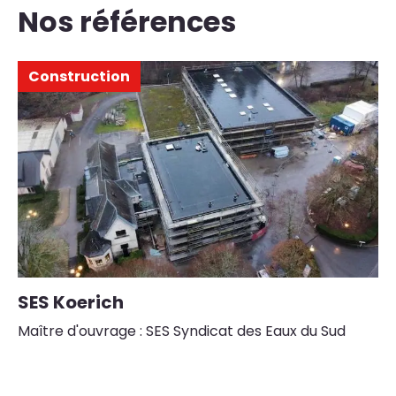
oeuvre des solutions concrètes en faisant de la sobriété
Nos références
En savoir plus
énergétique notre priorité.
En savoir plus
Construction
SES Koerich
C
d
Maître d'ouvrage : SES Syndicat des Eaux du Sud
Ve
Ma