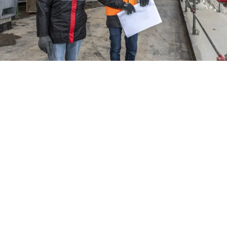
Notre raison d'être
Nous sommes résolus à entreprendre pour
laisser une empreinte qui suscite la fierté de
tous. C’est pourquoi nous nous engageons
chaque jour. Nous agissons pour être des
bâtisseurs responsables. Nous déployons
des solutions concrètes pour accélérer les
transitions écologiques et sociétales. Nous