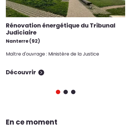
Rénovation énergétique du Tribunal
R
Judiciaire
B
Nanterre (92)
Ne
Maître d'ouvrage : Ministère de la Justice
Ma
Découvrir
D
En ce moment