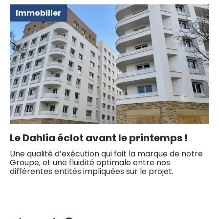
Immobilier
Le Dahlia éclot avant le printemps !
Un
Une qualité d’exécution qui fait la marque de notre
No
Groupe, et une fluidité optimale entre nos
én
différentes entités impliquées sur le projet.
s’
ré
30