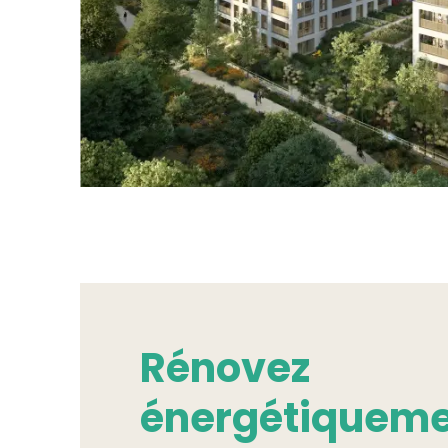
Rénovez
énergétiqueme