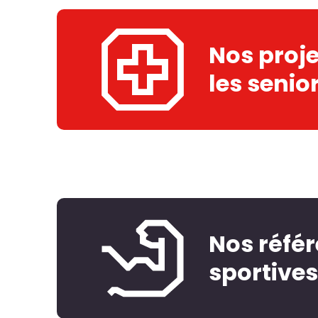
Nos proje
les senio
Nos référ
sportives