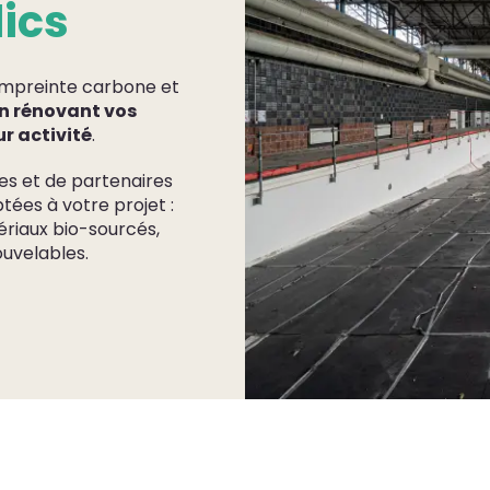
ics
empreinte carbone et
n rénovant vos
r activité
.
s et de partenaires
tées à votre projet :
riaux bio-sourcés,
ouvelables.