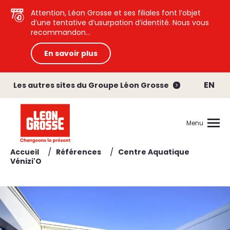
Attention, Léon Grosse et ses filiales font l’objet
d’une tentative d’usurpation d’identité. Nous vous
recommandon...
En savoir plus
EN
Les autres sites du Groupe Léon Grosse
Menu
/
/
Accueil
Références
Centre Aquatique
Vénizi'O