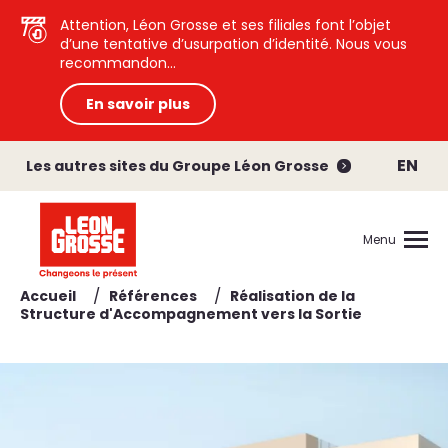
Attention, Léon Grosse et ses filiales font l’objet
d’une tentative d’usurpation d’identité. Nous vous
recommandon...
En savoir plus
EN
Les autres sites du Groupe Léon Grosse
Menu
/
/
Accueil
Références
Réalisation de la
Structure d'Accompagnement vers la Sortie