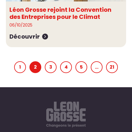
Léon Grosse rejoint la Convention
des Entreprises pour le Climat
06/10/2025
Découvrir
1
2
3
4
5
…
21