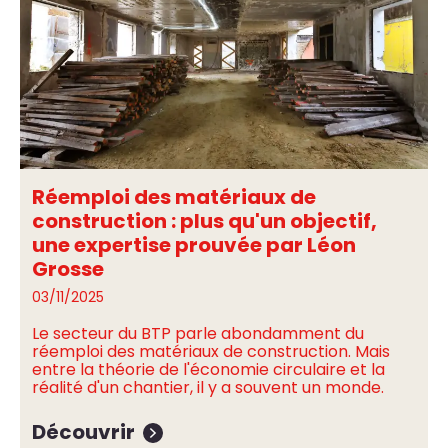
Réemploi des matériaux de
construction : plus qu'un objectif,
une expertise prouvée par Léon
Grosse
03/11/2025
Le secteur du BTP parle abondamment du
réemploi des matériaux de construction. Mais
entre la théorie de l'économie circulaire et la
réalité d'un chantier, il y a souvent un monde.
Découvrir