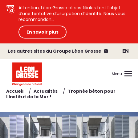
Attention, Léon Grosse et ses filiales font l’objet
d’une tentative d’usurpation d’identité. Nous vous
recommandon...
En savoir plus
EN
Les autres sites du Groupe Léon Grosse
Menu
/
/
Accueil
Actualités
Trophée béton pour
l'Institut de la Mer !