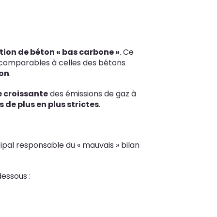
lation de béton « bas carbone »
. Ce
é comparables à celles des bétons
ion
.
e croissante
des émissions de gaz à
de plus en plus strictes
.
ncipal responsable du « mauvais » bilan
dessous :