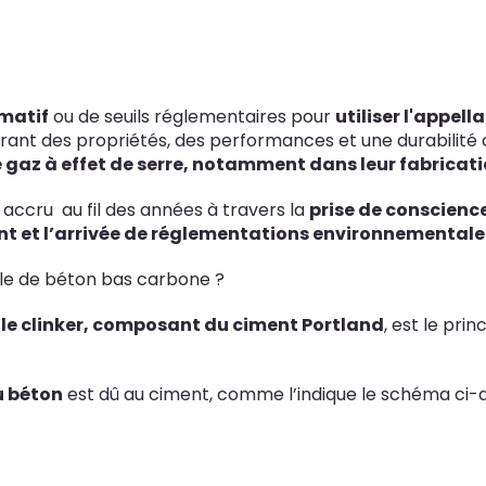
matif
ou de seuils réglementaires pour
utiliser l'appel
frant des propriétés, des performances et une durabilit
 gaz à effet de serre, notamment dans leur fabricat
accru au fil des années à travers la
prise de conscienc
t et l’arrivée de réglementations environnementales 
rle de béton bas carbone ?
e
le clinker, composant du ciment Portland
, est le pri
u béton
est dû au ciment, comme l’indique le schéma ci-