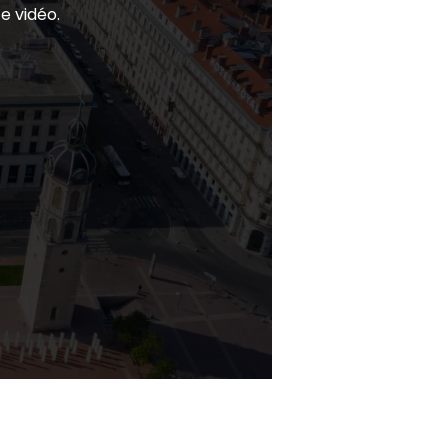
e vidéo.
.