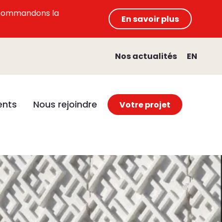
 recommandons la
En savoir plus
Nos actualités
EN
nts
Nous rejoindre
Votre projet