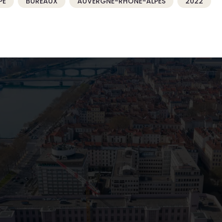
PÉ
BUREAUX
AUVERGNE-RHÔNE-ALPES
2022