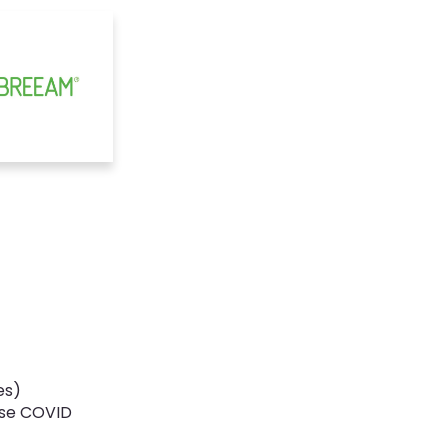
es)
rise COVID