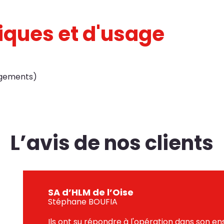
niques et d'usage
ogements)
L’avis de nos clients
SA d’HLM de l’Oise
Stéphane BOUFIA
Ils ont su répondre à l'opération dans son e