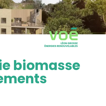
rie biomasse
gements