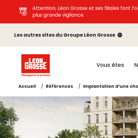
Attention, Léon Grosse et ses filiales font 
plus grande vigilance.
Les autres sites du Groupe Léon Grosse
Vous êtes
N
/
/
Accueil
Références
Implantation d’une ch