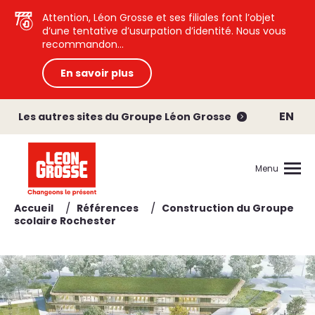
Attention, Léon Grosse et ses filiales font l’objet
d’une tentative d’usurpation d’identité. Nous vous
recommandon...
En savoir plus
EN
Les autres sites du Groupe Léon Grosse
Menu
/
/
Accueil
Références
Construction du Groupe
scolaire Rochester