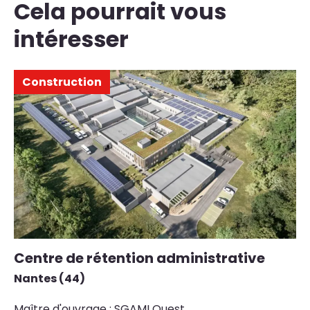
Cela pourrait vous
intéresser
Construction
Centre de rétention administrative
R
C
Nantes (44)
ma
Maître d'ouvrage : SGAMI Ouest