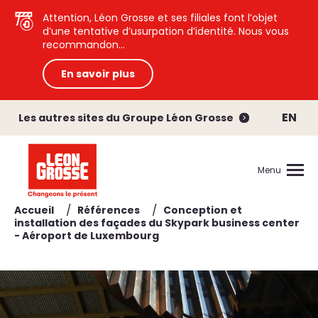
Attention, Léon Grosse et ses filiales font l’objet
d’une tentative d’usurpation d’identité. Nous vous
recommandon...
En savoir plus
EN
Les autres sites du Groupe Léon Grosse
Menu
/
/
Accueil
Références
Conception et
installation des façades du Skypark business center
- Aéroport de Luxembourg