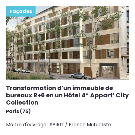
Façades
Transformation d’un immeuble de
R
bureaux R+6 en un Hôtel 4* Appart’ City
s
Collection
M
Paris (75)
Ma
l’
Maître d'ouvrage : SPIRIT / France Mutualiste