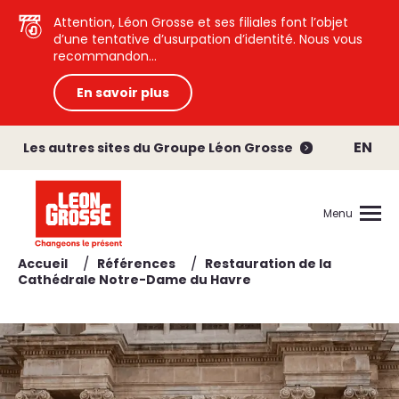
Attention, Léon Grosse et ses filiales font l’objet
d’une tentative d’usurpation d’identité. Nous vous
recommandon...
En savoir plus
EN
Les autres sites du Groupe Léon Grosse
Menu
/
/
Accueil
Références
Restauration de la
Cathédrale Notre-Dame du Havre