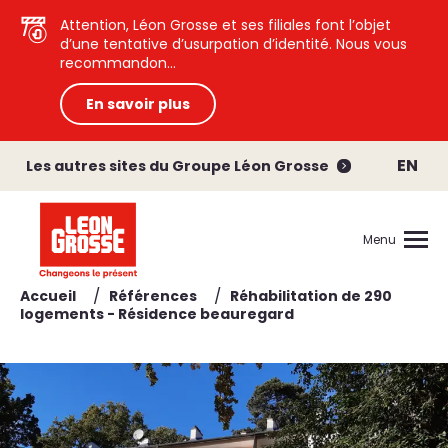
Attention, Léon Grosse et ses filiales font l’objet
d’une tentative d’usurpation d’identité. Nous vous
recommandon...
En savoir plus
EN
Les autres sites du Groupe Léon Grosse
Menu
/
/
Accueil
Références
Réhabilitation de 290
logements - Résidence beauregard