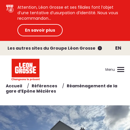
Attention, Léon Grosse et ses filiales font l’objet
d’une tentative d’usurpation d’identité. Nous vous
recommandon...
En savoir plus
EN
Les autres sites du Groupe Léon Grosse
Menu
/
/
Accueil
Références
Réaménagement de la
gare d’Epône Mézières