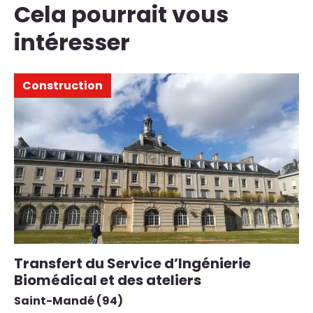
Cela pourrait vous
intéresser
Construction
Transfert du Service d’Ingénierie
C
Biomédical et des ateliers
p
Saint-Mandé (94)
Ch