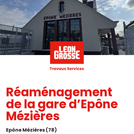
Réaménagement
de la gare d’Epône
Mézières
Epône Mézières (78)