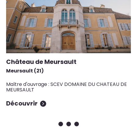
Château de Meursault
O
Meursault (21)
Av
Maître d'ouvrage : SCEV DOMAINE DU CHATEAU DE
Ma
MEURSAULT
du
Découvrir
D