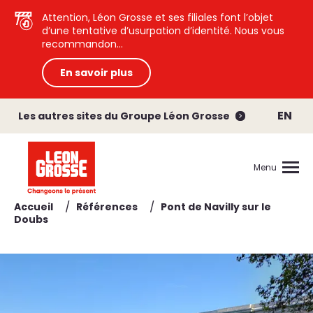
Attention, Léon Grosse et ses filiales font l’objet
d’une tentative d’usurpation d’identité. Nous vous
recommandon...
En savoir plus
EN
Les autres sites du Groupe Léon Grosse
Menu
/
/
Accueil
Références
Pont de Navilly sur le
Doubs