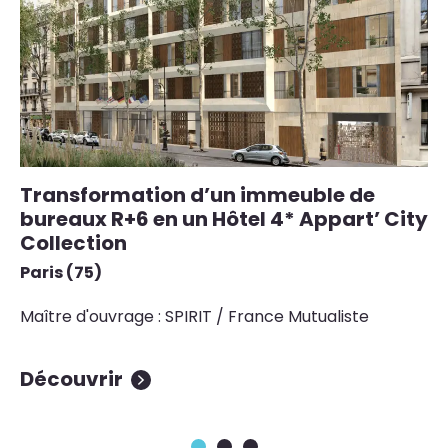
Transformation d’un immeuble de
R
bureaux R+6 en un Hôtel 4* Appart’ City
s
Collection
M
Paris (75)
Ma
l’
Maître d'ouvrage : SPIRIT / France Mutualiste
Découvrir
D