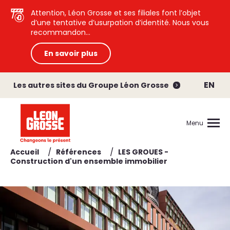
Attention, Léon Grosse et ses filiales font l’objet
d’une tentative d’usurpation d’identité. Nous vous
recommandon...
En savoir plus
EN
Les autres sites du Groupe Léon Grosse
Menu
/
/
Accueil
Références
LES GROUES -
Construction d'un ensemble immobilier