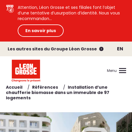
Attention, Léon Grosse et ses filiales font l’objet
d’une tentative d’usurpation d’identité. Nous vous
recommandon...
En savoir plus
EN
Les autres sites du Groupe Léon Grosse
Menu
/
/
Accueil
Références
Installation d’une
chaufferie biomasse dans un immeuble de 97
logements