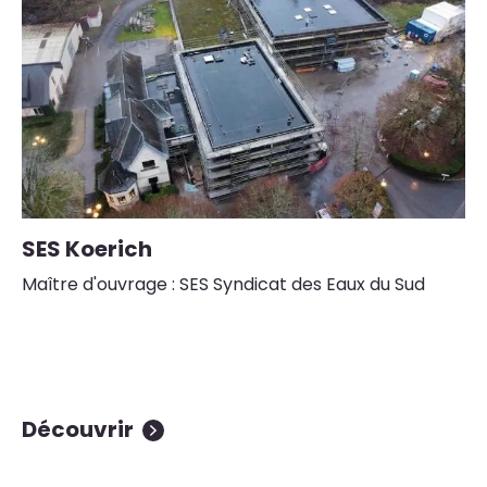
SES Koerich
C
d
Maître d'ouvrage : SES Syndicat des Eaux du Sud
Ve
Ma
Découvrir
D