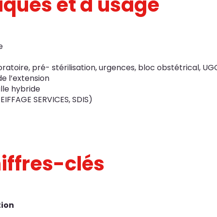
niques et d'usage
e
ratoire, pré- stérilisation, urgences, bloc obstétrical, UG
de l’extension
lle hybride
 EIFFAGE SERVICES, SDIS)
iffres-clés
tion