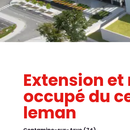
Extension et 
occupé du ce
leman
Contamine-sur-Arve (74)