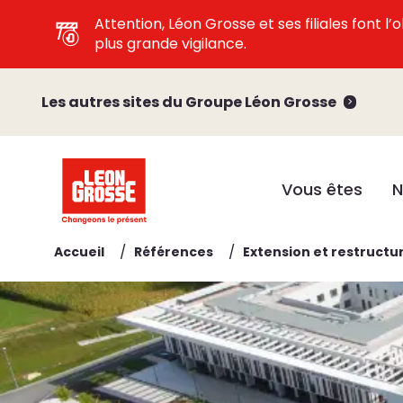
Attention, Léon Grosse et ses filiales font 
plus grande vigilance.
Les autres sites du Groupe Léon Grosse
Vous êtes
N
/
/
Accueil
Références
Extension et restructu