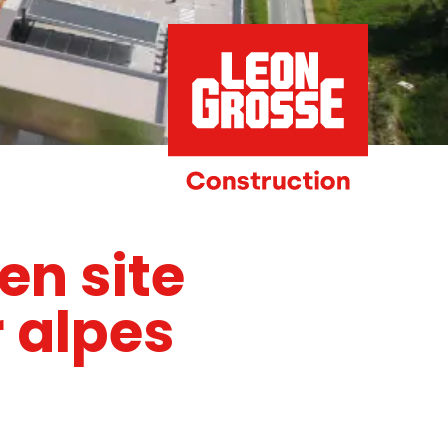
en site
 alpes