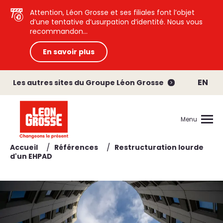
Attention, Léon Grosse et ses filiales font l’objet
d’une tentative d’usurpation d’identité. Nous vous
recommandon...
En savoir plus
EN
Les autres sites du Groupe Léon Grosse
Menu
/
/
Accueil
Références
Restructuration lourde
d'un EHPAD