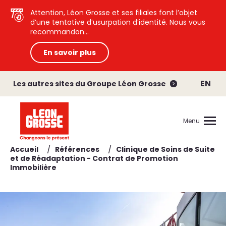
Attention, Léon Grosse et ses filiales font l’objet
d’une tentative d’usurpation d’identité. Nous vous
recommandon...
En savoir plus
EN
Les autres sites du Groupe Léon Grosse
Menu
/
/
Accueil
Références
Clinique de Soins de Suite
et de Réadaptation - Contrat de Promotion
Immobilière