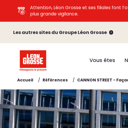
Attention, Léon Grosse et ses filiales font 
plus grande vigilance.
Les autres sites du Groupe Léon Grosse
Vous êtes
N
/
/
Accueil
Références
CANNON STREET - Façade