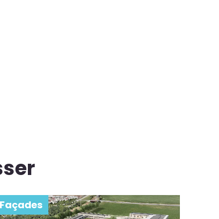
sser
Façades