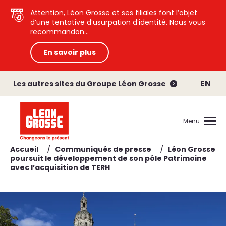
Attention, Léon Grosse et ses filiales font l’objet
d’une tentative d’usurpation d’identité. Nous vous
recommandon...
En savoir plus
EN
Les autres sites du Groupe Léon Grosse
Menu
/
/
Accueil
Communiqués de presse
Léon Grosse
poursuit le développement de son pôle Patrimoine
avec l’acquisition de TERH