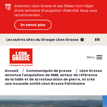
Attention, Léon Grosse et ses filiales font l’objet
d’une tentative d’usurpation d’identité. Nous vous
recommandon...
En savoir plus
EN
Les autres sites du Groupe Léon Grosse
Menu
/
/
Accueil
Communiqués de presse
Léon Grosse
annonce l’acquisition de HMR, acteur de référence
de la taille et de la restauration de pierre, et crée
une nouvelle entité Léon Grosse Patrimoine