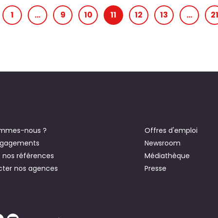
1
…
9
10
11
12
13
…
2
ommes-nous ?
Offres d'emploi
ngagements
Newsroom
 nos références
Médiathèque
ter nos agences
Presse