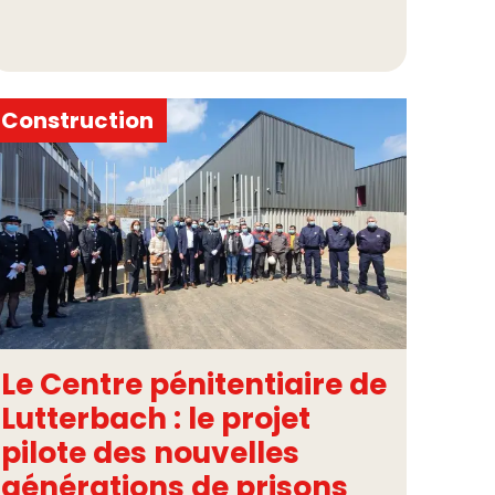
Construction
Le Centre pénitentiaire de
Lutterbach : le projet
pilote des nouvelles
générations de prisons