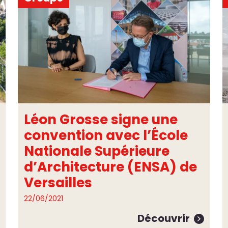
Léon Grosse signe une
convention avec l’École
Nationale Supérieure
d’Architecture (ENSA) de
Versailles
22/06/2021
Découvrir