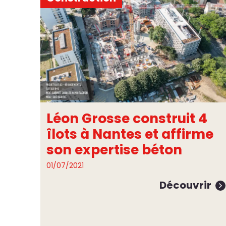
Léon Grosse construit 4
îlots à Nantes et affirme
son expertise béton
01/07/2021
Découvrir