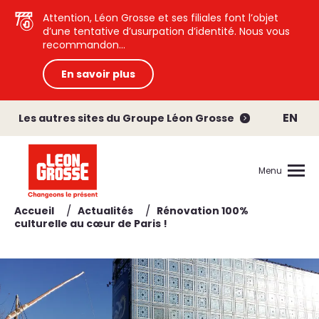
Attention, Léon Grosse et ses filiales font l’objet
d’une tentative d’usurpation d’identité. Nous vous
recommandon...
En savoir plus
EN
Les autres sites du Groupe Léon Grosse
Menu
/
/
Accueil
Actualités
Rénovation 100%
culturelle au cœur de Paris !