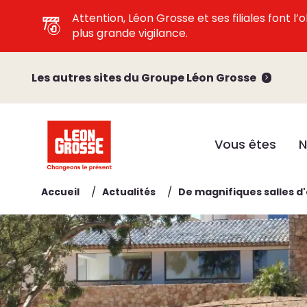
Attention, Léon Grosse et ses filiales font 
plus grande vigilance.
Les autres sites du Groupe Léon Grosse
Vous êtes
N
/
/
Accueil
Actualités
De magnifiques salles d'