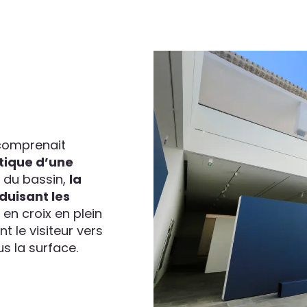
 comprenait
tique d’une
u du bassin,
la
duisant les
 en croix en plein
nt le visiteur vers
 la surface.