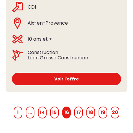
CDI
Aix-en-Provence
10 ans et +
Construction
Léon Grosse Construction
Voir l'offre
1
…
14
15
16
17
18
19
20